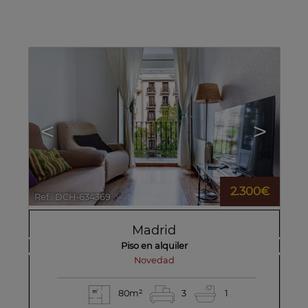
<
>
2.300€
Ref.. DCH-634369
🔗
Madrid
Piso en alquiler
novedad
80m²
3
1