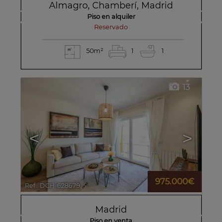
Almagro
,
Chamberí
,
Madrid
Piso en alquiler
reservado
50m²
1
1
13
<
>
975.000€
Ref.. DCH-628679
🔗
Madrid
Piso en venta