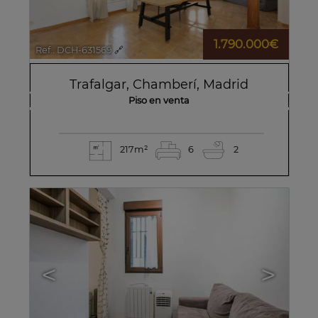
1.790.000€
Ref.. DCH-631569
🔗
Trafalgar
,
Chamberí
,
Madrid
Piso en venta
217m²
6
2
<
>