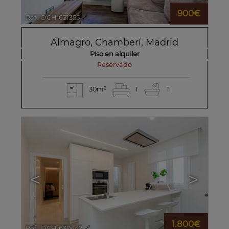
900€
Ref.. DCH-631355
🔗
Almagro
,
Chamberí
,
Madrid
Piso en alquiler
reservado
30m²
1
1
<
>
1.800€
Ref.. DCH-630442
🔗