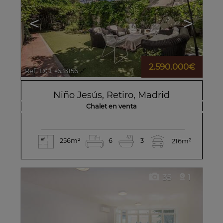
<
>
2.590.000€
Ref.. DCH-633156
🔗
Niño Jesús
,
Retiro
,
Madrid
Chalet en venta
256m²
6
3
216m²
35
1