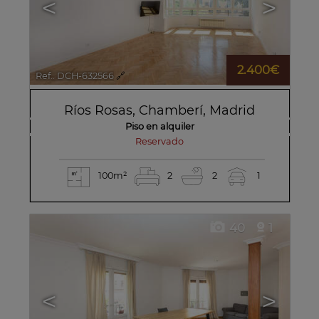
<
>
2.400€
Ref.. DCH-632566
🔗
Ríos Rosas
,
Chamberí
,
Madrid
Piso en alquiler
reservado
100m²
2
2
1
40
1
<
>