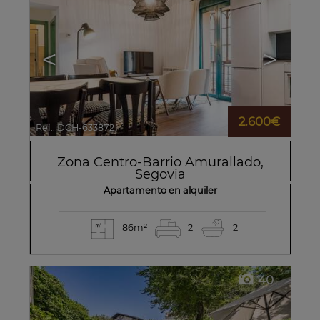
<
>
2.600€
Ref.. DCH-633872
🔗
Zona Centro-Barrio Amurallado
,
Segovia
Apartamento en alquiler
86m²
2
2
40