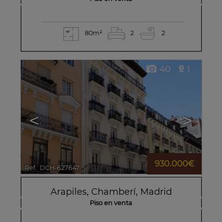
80m²
2
2
40
1
<
>
930.000€
Ref.. DCH-627647
🔗
Arapiles
,
Chamberí
,
Madrid
Piso en venta