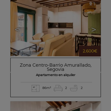
1
<
>
2.600€
Ref.. DCH-633873
🔗
Zona Centro-Barrio Amurallado
,
Segovia
Apartamento en alquiler
86m²
2
2