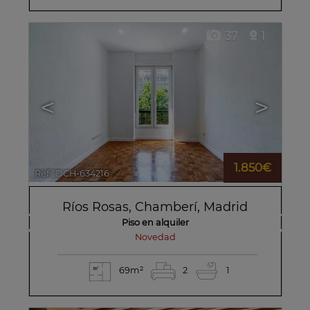
37
1
<
>
1.850€
Ref.. DCH-634216
🔗
Ríos Rosas
,
Chamberí
,
Madrid
Piso en alquiler
novedad
69m²
2
1