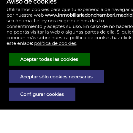
Aviso de cookies
Utilizamos cookies para que tu experiencia de navegac
por nuestra web
www.inmobiliariadonchamberi.madrid
sea óptima. Le ley nos exige que nos des tu
consentimiento y aceptes su uso. En caso de no hacerl
no podrás visitar la web o algunas partes de ella. Si quie
conocer más sobre nuestra política de cookes haz click
este enlace:
política de cookies
.
Madrid
Boutique Inmobiliaria
Paseo del General Martínez Campos, 23.
28010
Aceptar todas las cookies
L - V 9:30–14:00, 16:30–19:30
Sábados 11:00 - 13:30
Madrid
Aceptar sólo cookies necesarias
Central de Gestión y firmas
Calle de Santa Engracia, 23. 28010
Cita previa
Configurar cookies
Madrid
Oficina de Gestión y firmas
Calle de José Abascal, 41. 28003
Cita previa
Contacto
910 59 30 85
info@donchamberi.es