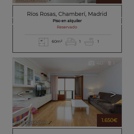
Ríos Rosas
,
Chamberí
,
Madrid
Piso en alquiler
reservado
60m²
1
1
40
1
<
>
1.650€
Ref.. DCH-629519
🔗