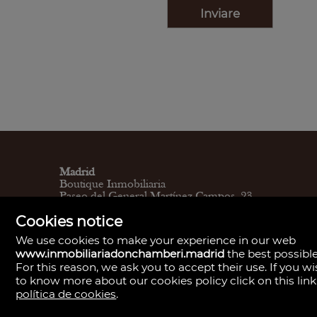
Madrid
Boutique Inmobiliaria
Paseo del General Martínez Campos, 23.
28010
Cookies notice
L - V 9:30–14:00, 16:30–19:30
Sábados 11:00 - 13:30
We use cookies to make your experience in our web
Madrid
www.inmobiliariadonchamberi.madrid
the best possible
Central de Gestión y firmas
For this reason, we ask you to accept their use. If you w
Calle de Santa Engracia, 23. 28010
to know more about our cookies policy click on this link
Cita previa
Madrid
política de cookies
.
Oficina de Gestión y firmas
Calle de José Abascal, 41. 28003