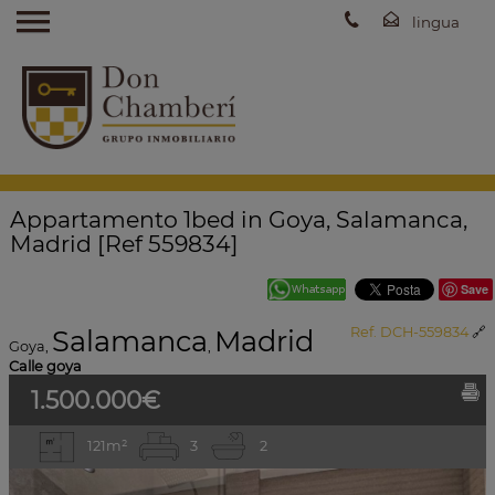
Appartamento 1bed in Goya, Salamanca,
Madrid [Ref 559834]
Save
Salamanca
Madrid
Ref. DCH-559834
🔗
Goya
,
,
Calle goya
1.500.000€
121m²
3
2