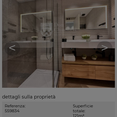
<
>
dettagli sulla proprietà
Referenza:
Superficie
559834
totale:
121m²