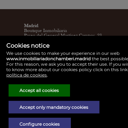
Madrid
Boutique Inmobiliaria
Paseo del General Martínez Campos, 23.
28010
Cookies notice
L - V 9:30–14:00, 16:30–19:30
Sábados 11:00 - 13:30
We use cookies to make your experience in our web
Madrid
www.inmobiliariadonchamberi.madrid
the best possible
Central de Gestión y firmas
For this reason, we ask you to accept their use. If you w
Calle de Santa Engracia, 23. 28010
to know more about our cookies policy click on this link
Cita previa
Madrid
política de cookies
.
Oficina de Gestión y firmas
Calle de José Abascal, 41. 28003
Cita previa
Accept all cookies
Contacto
910 59 30 85
info@donchamberi.es
Accept only mandatory cookies
Configure cookies