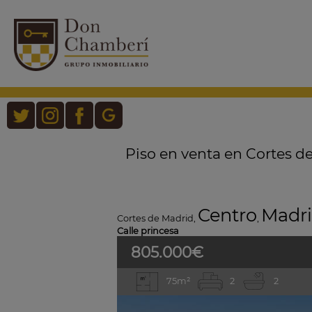
Piso en venta en Cortes de
Centro
Madr
Cortes de Madrid
,
,
Calle princesa
805.000€
75m²
2
2